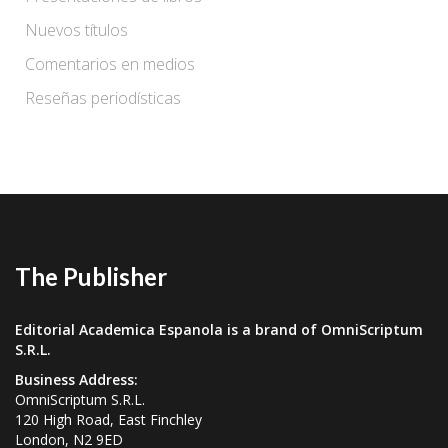
Nuevos títulos
Comentarios en medios
Reseñas periodísticas
The Publisher
Editorial Academica Espanola is a brand of OmniScriptum
S.R.L.
Business Address:
OmniScriptum S.R.L.
120 High Road, East Finchley
London, N2 9ED