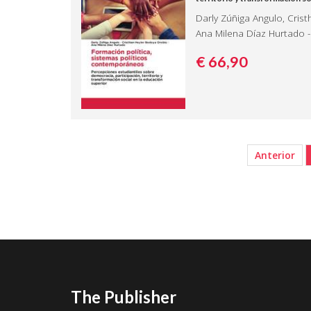
Darly Zúñiga Angulo, Cris
Ana Milena Díaz Hurtado -
€ 66,
90
Anterior
The Publisher