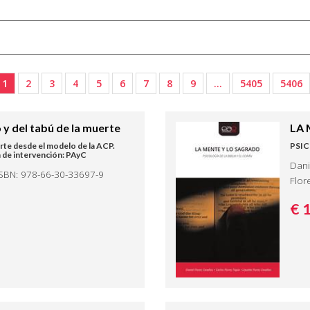
1
2
3
4
5
6
7
8
9
…
5405
5406
o y del tabú de la muerte
LA 
rte desde el modelo de la ACP.
PSIC
 de intervención: PAyC
Dani
ISBN: 978-66-30-33697-9
Flor
€ 