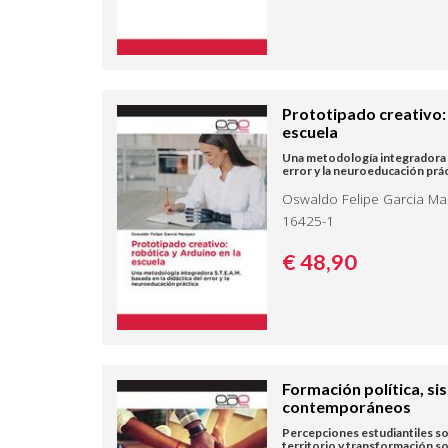
Prototipado creativo: 
escuela
Una metodología integradora S.
error y la neuroeducación prác
Oswaldo Felipe Garcia Mar
16425-1
€ 48,
90
Formación política, si
contemporáneos
Percepciones estudiantiles so
territorio y transformación so