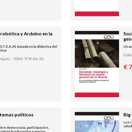
robótica y Arduino en la
Soc
gen
T.E.A.M. basada en la didáctica del
Un ac
tica
Dali
quez - ISBN: 978-66-30-
€ 
stemas políticos
Big 
Los r
salud
bre democracia, participación,
cial en la educación superior