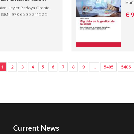
Muño
thian Heyler Bedoya Orobio,
€ 
 ISBN: 978-66-30-24152-5
1
2
3
4
5
6
7
8
9
…
5405
5406
Current News