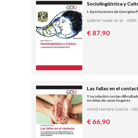
Sociolingüística y Cult
I. Aportaciones de Georgina P
Gabriel Siade et al. - ISB
€ 87,
90
Las fallas en el contac
Y su relación con las dificulta
en niñas de casas hogares
Astrid Herrera García - I
€ 66,
90