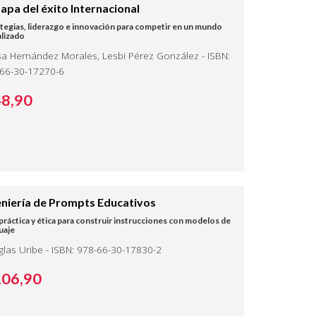
mapa del éxito Internacional
tegias, liderazgo e innovación para competir en un mundo
alizado
ssa Hernández Morales, Lesbi Pérez González - ISBN:
66-30-17270-6
48,
90
eniería de Prompts Educativos
práctica y ética para construir instrucciones con modelos de
uaje
las Uribe - ISBN: 978-66-30-17830-2
106,
90