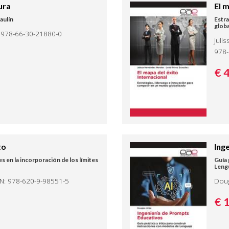
ura
El 
aulín
Estra
glob
N: 978-66-30-21880-0
Juli
978-
€ 
to
Ing
des en la incorporación de los límites
Guía 
Leng
SBN: 978-620-9-98551-5
Doug
€ 