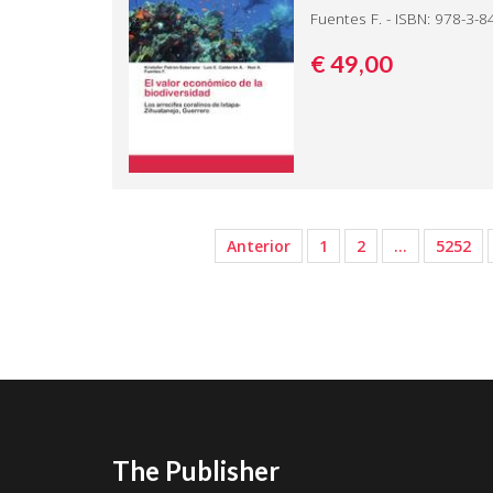
Fuentes F. - ISBN: 978-3-
€ 49,
00
Anterior
1
2
…
5252
The Publisher