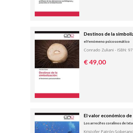
Destinos de la simboli
el fenómeno psicosomático
Conrado Zuliani - ISBN: 9
€ 49,
00
El valor económico de 
Los arrecifes coralinos de Ix
Kristofer Patrón-Soberano,