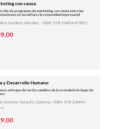
keting con causa
rollo de programas de marketing con causa entre las
izaciones no lucrativas y la comunidad empresarial
lina Sorribas Morales - ISBN: 978-3-8454-8788-5
89,
00
ca y Desarrollo Humano
evo enfoque de ver los cambios de la sociedad a lo largo de
ños
io Ernesto Saracho Zamora - ISBN: 978-3-8454-
7-1
29,
00