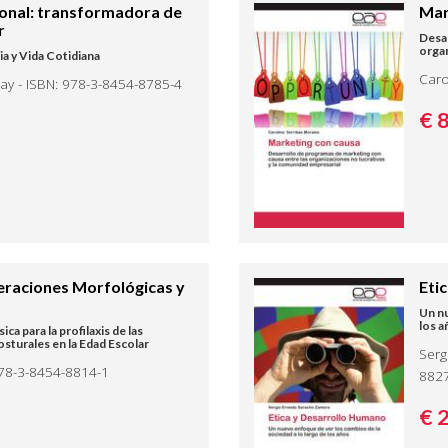
ional: transformadora de
Mar
r
Desar
organ
ia y Vida Cotidiana
Caro
ay - ISBN: 978-3-8454-8785-4
€ 
lteraciones Morfológicas y
Eti
Un nu
los a
ca para la profilaxis de las
sturales en la Edad Escolar
Serg
 978-3-8454-8814-1
882
€ 