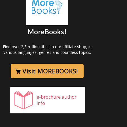
MoreBooks!
Find over 2,5 million titles in our affiliate shop, in
various languages, genres and countless topics.
Visit MOREBOOKS!
e-brochure author
info