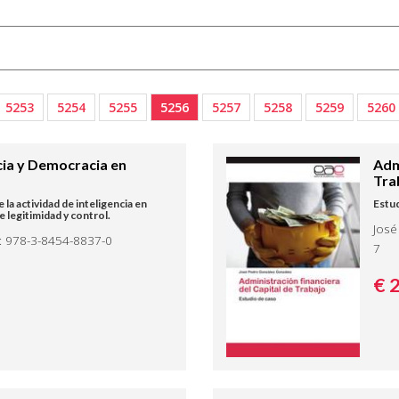
5253
5254
5255
5256
5257
5258
5259
5260
cia y Democracia en
Adm
Tra
la actividad de inteligencia en
Estud
e legitimidad y control.
José
: 978-3-8454-8837-0
7
€ 