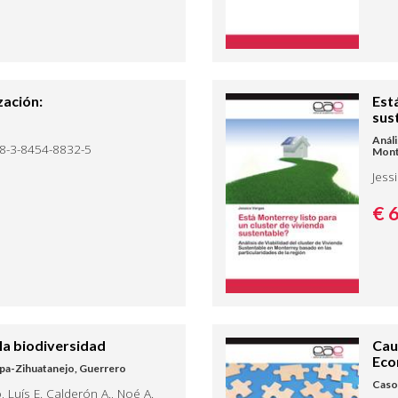
zación:
Est
sus
Análi
78-3-8454-8832-5
Monte
Jess
€ 
la biodiversidad
Cau
Eco
tapa-Zihuatanejo, Guerrero
Caso 
 Luís E. Calderón A., Noé A.