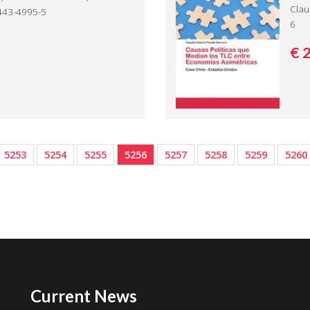
Clau
8443-4995-5
6
€ 
5253
5254
5255
5256
5257
5258
5259
5260
Current News