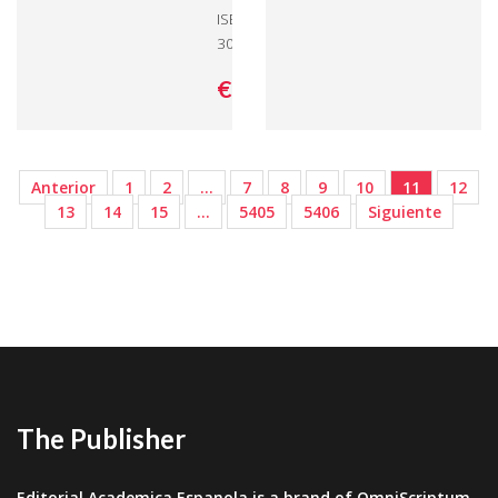
ISBN: 978-66-
30-02455-5
€ 66,
90
Anterior
1
2
…
7
8
9
10
11
12
13
14
15
…
5405
5406
Siguiente
The Publisher
Editorial Academica Espanola is a brand of OmniScriptum