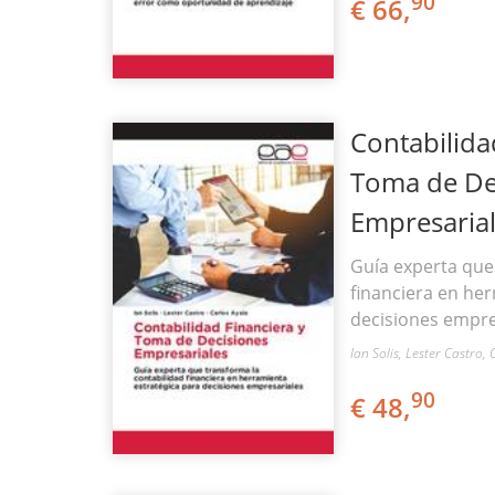
90
€ 66,
Contabilida
Toma de De
Empresaria
Guía experta que
financiera en he
decisiones empre
Ian Solis, Lester Castro
90
€ 48,