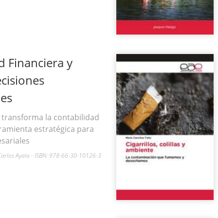
d Financiera y
cisiones
les
 transforma la contabilidad
rramienta estratégica para
sariales
, Carlos Ayala - ISBN: 978-66-30-10126-3