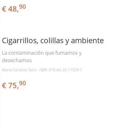
90
€ 48,
Cigarrillos, colillas y ambiente
La contaminación que fumamos y
desechamos
Maria Carolina Talio - ISBN: 978-66-30-11529-1
90
€ 75,