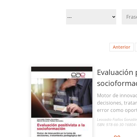
Anterior
Evaluación p
socioforma
Motor de innovac
decisiones, trat
error como oport
Leocadio Fiallos Gonzáles
ISBN: 978-66-30-16804