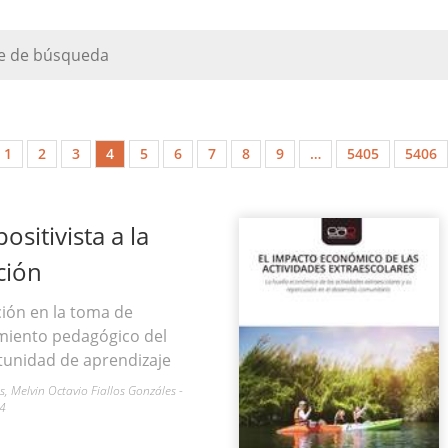
1
2
3
4
5
6
7
8
9
…
5405
5406
ositivista a la
ción
ión en la toma de
amiento pedagógico del
unidad de aprendizaje
, Melvin Octavio Fiallos Gonzáles -
-4