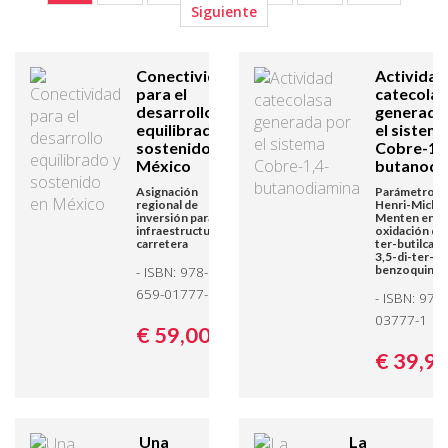
Siguiente
Conectividad
Actividad
para el
catecolas
desarrollo
generada
equilibrado y
el sistem
sostenido en
Cobre-1,4
México
butanodi
Asignación
Parámetros 
regional de
Henri-Michae
inversión para
Menten en la
infraestructura
oxidación de 
carretera
ter-butilcate
3,5-di-ter-bu
- ISBN: 978-3-
benzoquino
659-01777-3
- ISBN: 978
03777-1
€ 59,
00
€ 39,
9
Una
La