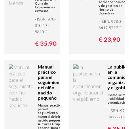
socioeconómico
Cuna de
y de gestión del
Experiencias
riesgo de
exitosas
desastres
- ISBN: 978-
- ISBN: 978-3-
3-8417-
8417-5717-3
5813-2
€ 23,
90
€ 35,
90
Manual
La public
práctico
en la
para el
comunica
seguimiento
organizac
del niño
y el gobie
nacido
Como se mane
pequeño
Publicidad en 
organizacion
Manual practico
para el
- ISBN: 978-
seguimiento
8417-5193-
integral del niño
nacido pequeño
Autores Grupo
€ 35,
90
Español para el