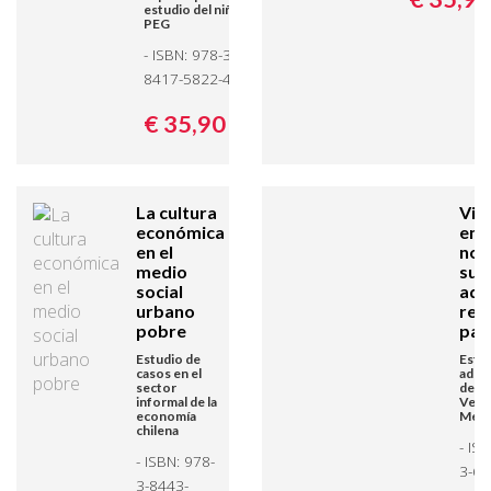
estudio del niño
PEG
- ISBN: 978-3-
8417-5822-4
€ 35,
90
La cultura
Vio
económica
en e
en el
nov
medio
sus
social
adi
urbano
rel
pobre
par
Estudio de
Estu
casos en el
adol
sector
del e
informal de la
Vera
economía
Méxi
chilena
- IS
- ISBN: 978-
3-63
3-8443-