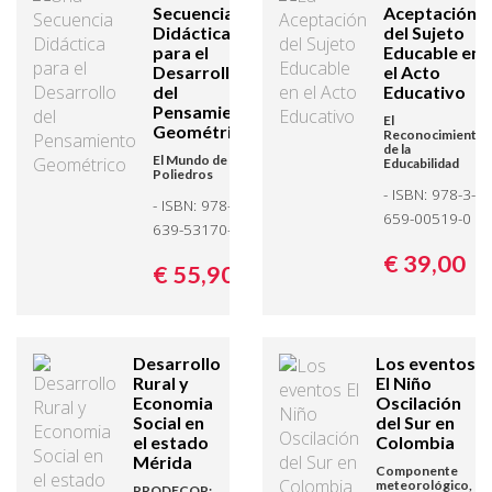
Secuencia
Aceptación
Didáctica
del Sujeto
para el
Educable en
Desarrollo
el Acto
del
Educativo
Pensamiento
El
Geométrico
Reconocimiento
de la
El Mundo de los
Educabilidad
Poliedros
- ISBN: 978-3-
- ISBN: 978-3-
659-00519-0
639-53170-1
€ 39,
00
€ 55,
90
Desarrollo
Los eventos
Rural y
El Niño
Economia
Oscilación
Social en
del Sur en
el estado
Colombia
Mérida
Componente
meteorológico,
PRODECOP: