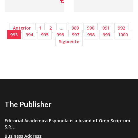
€ 71,
90
Anterior
1
2
…
989
990
991
992
993
994
995
996
997
998
999
1000
Siguiente
The Publisher
Editorial Academica Espanola is a brand of OmniScriptum
S.R.L.
Business Address: