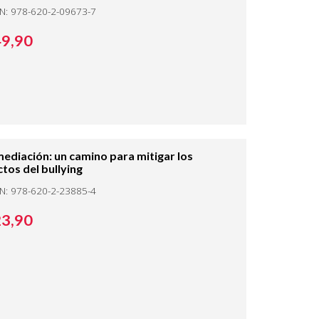
BN: 978-620-2-09673-7
49,
90
mediación: un camino para mitigar los
tos del bullying
BN: 978-620-2-23885-4
23,
90