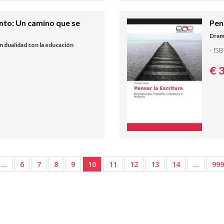
nto: Un camino que se
Pen
Drama
n dualidad con la educación
- IS
€ 
…
6
7
8
9
10
11
12
13
14
…
999