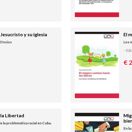
 Jesucristo y su iglesia
El 
 Efesios
Los n
- IS
€ 
 la Libertad
Mig
bie
e la problemática racial en Cuba.
En la