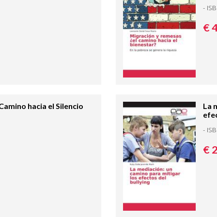
- IS
€ 
Camino hacia el Silencio
La 
efec
- IS
€ 