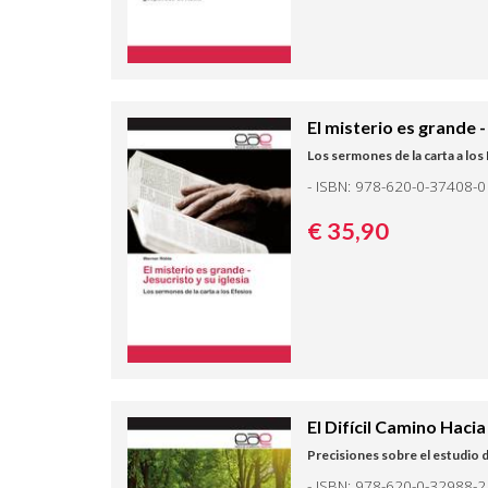
El misterio es grande -
Los sermones de la carta a los
- ISBN: 978-620-0-37408-0
€ 35,
90
El Difícil Camino Hacia
Precisiones sobre el estudio d
- ISBN: 978-620-0-32988-2