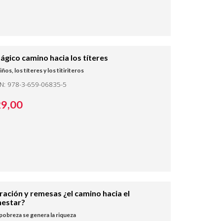
mágico camino hacia los títeres
iños, los títeres y los titiriteros
BN: 978-3-659-06835-5
29,
00
ración y remesas ¿el camino hacia el
nestar?
 pobreza se genera la riqueza