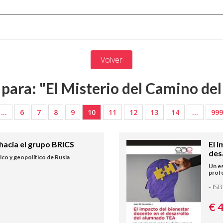
Volver
para: "El Misterio del Camino del
…
6
7
8
9
10
11
12
13
14
…
999
o hacia el grupo BRICS
El 
des
co y geopolítico de Rusia
Un es
prof
- IS
€ 